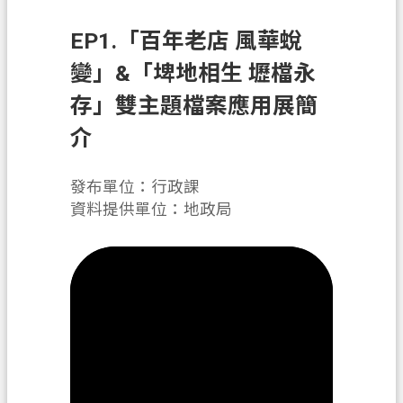
業
EP1.「百年老店 風華蛻
務
變」&「埤地相生 壢檔永
便
民
存」雙主題檔案應用展簡
服
介
務
檔
發布單位：行政課
案
資料提供單位：地政局
應
用
防
詐
專
區
政