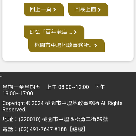
府
回上一頁
回最上面
E
n
g
EP2.「百年老店 ...
l
i
桃園市中壢地政事務所...
s
h
隱
:::
私
權
星期一至星期五 上午 08:00~12:00 下午
政
13:00~17:00
策
Copyright © 2024 桃園市中壢地政事務所 All Rights
Reserved.
網
站
地址：(320010) 桃園市中壢區松勇二街59號
安
電話：(03) 491-7647 #188【總機】
全