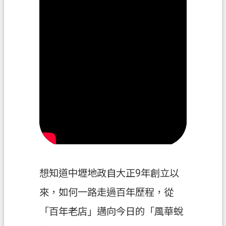
府
資
訊
公
開
聯
絡
我
們
回
首
頁
想知道中壢地政自大正9年創立以
網
來，如何一路走過百年歷程，從
站
「百年老店」邁向今日的「風華蛻
導
覽