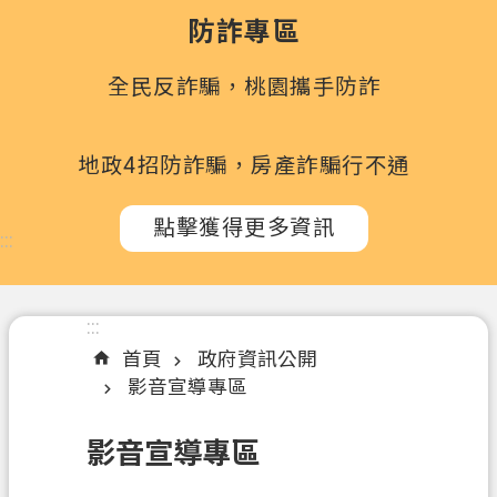
政
防詐專區
府
所
全民反詐騙，桃園攜手防詐
屬
機
關
地政4招防詐騙，房產詐騙行不通
訊
點擊獲得更多資訊
息
:::
公
告
:::
認
首頁
政府資訊公開
識
影音宣導專區
我
們
影音宣導專區
辦
理