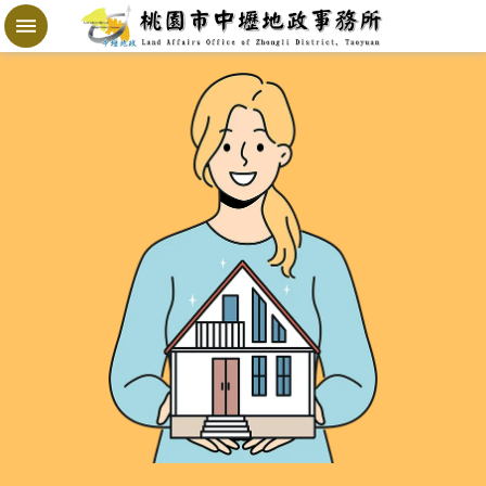
跳到主要內容區塊
地
政
局
桃
寶
網
進
階
搜
尋
桃
園
市