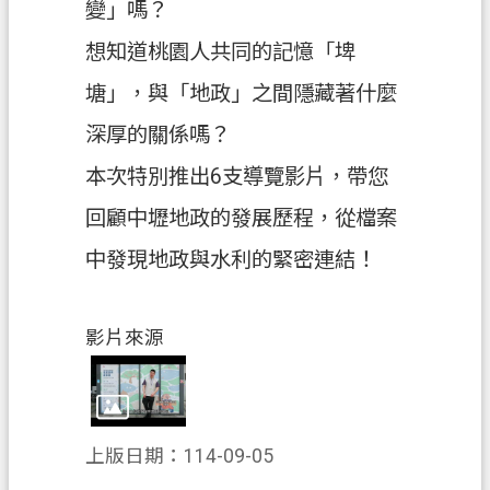
變」嗎？
市
想知道桃園人共同的記憶「埤
政
塘」，與「地政」之間隱藏著什麼
信
箱
深厚的關係嗎？
常
本次特別推出6支導覽影片，帶您
見
回顧中壢地政的發展歷程，從檔案
問
答
中發現地政與水利的緊密連結！
地
政
影片來源
局
桃
園
上版日期：114-09-05
市
政