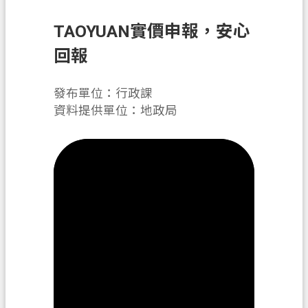
業
TAOYUAN實價申報，安心
務
回報
便
民
發布單位：行政課
服
資料提供單位：地政局
務
檔
案
應
用
防
詐
專
區
政