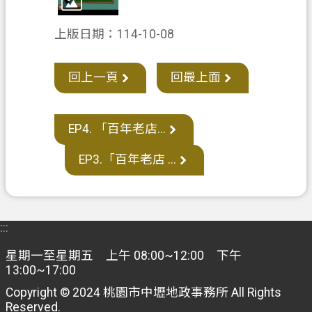
府
上版日期：114-10-08
E
n
g
回上一頁
回最上面
l
i
s
h
EP4. 「百年老店...
隱
EP3.「百年老店 ...
私
權
政
策
:::
星期一至星期五 上午 08:00~12:00 下午
網
13:00~17:00
站
安
Copyright © 2024 桃園市中壢地政事務所 All Rights
Reserved.
全