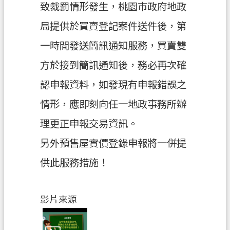
致裁罰情形發生，桃園市政府地政
市
局提供於買賣登記案件送件後，第
政
一時間發送簡訊通知服務，買賣雙
信
箱
方於接到簡訊通知後，務必再次確
常
認申報資料，如發現有申報錯誤之
見
情形，應即刻向任一地政事務所辦
問
答
理更正申報交易資訊。
地
另外預售屋實價登錄申報將一併提
政
供此服務措施！
局
桃
影片來源
園
市
政