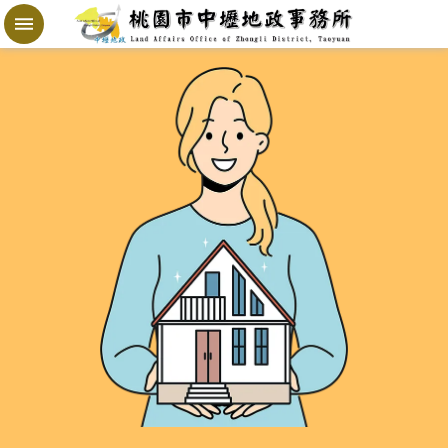
跳到主要內容區塊
地
政
局
桃
寶
網
進
階
搜
尋
桃
園
市