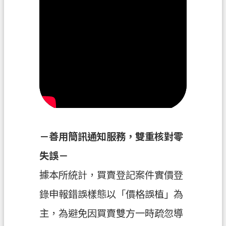
府
資
訊
公
開
聯
絡
我
們
－善用簡訊通知服務，雙重核對零
回
首
失誤－
頁
據本所統計，買賣登記案件實價登
網
錄申報錯誤樣態以「價格誤植」為
站
主，為避免因買賣雙方一時疏忽導
導
覽