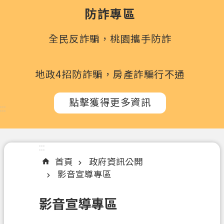
政
防詐專區
府
所
全民反詐騙，桃園攜手防詐
屬
機
關
地政4招防詐騙，房產詐騙行不通
訊
點擊獲得更多資訊
息
:::
公
告
:::
認
首頁
政府資訊公開
識
影音宣導專區
我
們
影音宣導專區
辦
理