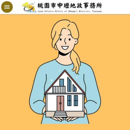
跳到主要內容區塊
地
政
局
桃
寶
網
進
階
搜
尋
桃
園
市