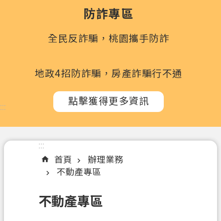
政
防詐專區
府
所
全民反詐騙，桃園攜手防詐
屬
機
關
地政4招防詐騙，房產詐騙行不通
訊
點擊獲得更多資訊
息
:::
公
告
:::
認
首頁
辦理業務
識
不動產專區
我
們
不動產專區
辦
理