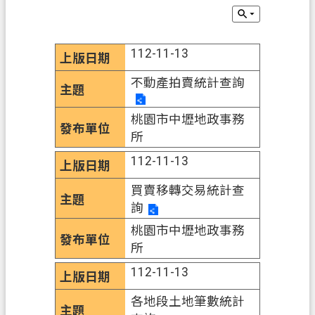
業
務
112-11-13
便
民
不動產拍賣統計查詢
服
務
桃園市中壢地政事務
所
檔
案
112-11-13
應
買賣移轉交易統計查
用
詢
防
桃園市中壢地政事務
詐
所
專
112-11-13
區
各地段土地筆數統計
政