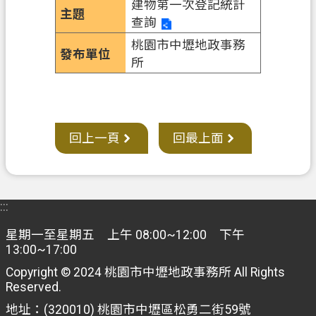
建物第一次登記統計
查詢
市
桃園市中壢地政事務
政
所
信
箱
常
見
回上一頁
回最上面
問
答
地
:::
政
局
星期一至星期五 上午 08:00~12:00 下午
13:00~17:00
桃
Copyright © 2024 桃園市中壢地政事務所 All Rights
園
Reserved.
市
地址：(320010) 桃園市中壢區松勇二街59號
政