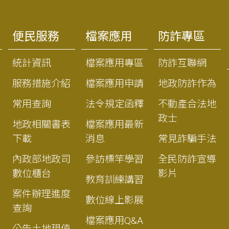
便民服務
檔案應用
防詐專區
統計資訊
檔案應用專區
防詐互聯網
服務措施介紹
檔案應用申請
地政防詐作為
常用查詢
法令規定函釋
不動產合法地
政士
地政相關書表
檔案應用最新
下載
消息
常見詐騙手法
內政部地政司
參訪標竿學習
全民防詐宣導
數位櫃台
影片
教育訓練講習
案件辦理進度
數位線上影展
查詢
檔案應用Q&A
公告土地現值