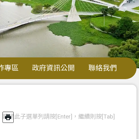
詐專區
政府資訊公開
聯絡我們
跳過此子選單列請按[Enter]，繼續則按[Tab]