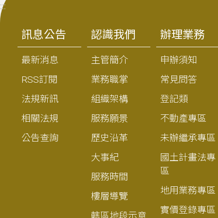
:::
訊息公告
認識我們
辦理業務
最新消息
主管簡介
申辦須知
RSS訂閱
業務職掌
常見問答
法規新訊
組織架構
登記類
相關法規
服務願景
不動產專區
公告查詢
歷史沿革
未辦繼承專區
大事紀
國土計畫法專
區
服務時間
地用業務專區
樓層導覽
實價登錄專區
轄區地段示意