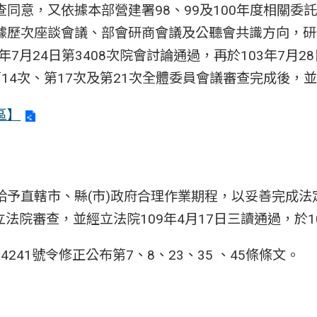
同意，又依據本部營建署98、99及100年度相關委
歷次座談會議、部會研商會議及公聽會共識方向，研修
年7月24日第3408次院會討論通過，再於103年7
4次、第17次及第21次全體委員會議審查完成後，並於
區】
給予直轄市、縣(市)政府合理作業期程，以妥善完成
立法院審查，並經立法院109年4月17日三讀通過，於1
04241號令修正公布第7、8、23、35 、45條條文。