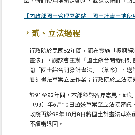
區、研訂使用地編定類別，並據以研訂「國
【內政部國土管理署網站－國土計畫土地使
貳、立法過程
行政院於民國82年間，頒布實施「振興
畫法」，嗣該會主辦「國土綜合開發研討會
關「國土綜合開發計畫法」（草案），送
展計畫法草案立法作業；行政院於立法院
於91至93年間，本部參酌各界意見，研訂
（93）年6月10日函送草案至立法院審
政院再於98年10月8日將國土計畫法草案
不續審退回。