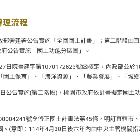
辦理流程
部營建署公告實施「全國國土計畫」；第二階段由直轄
政府公告實施「國土功能分區圖」。
7日院臺建字第1070172823號函核定，內政部並於
「國土保育」、「海洋資源」、「農業發展」、「城鄉
0日公告實施(第二階段)，桃園市政府依計畫擬定國土功
1400004241號令修正國土計畫法第45條，明訂直
。(意即：114年4月30日後六年內由中央主管機關指