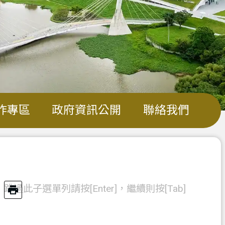
詐專區
政府資訊公開
聯絡我們
跳過此子選單列請按[Enter]，繼續則按[Tab]