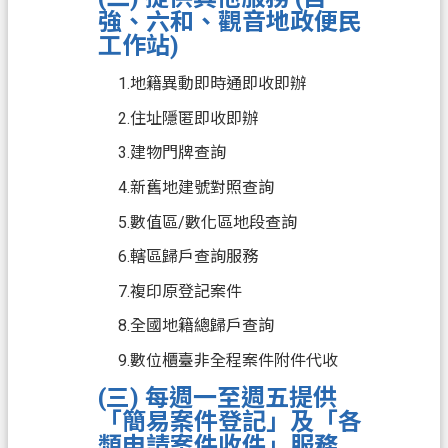
強、六和、觀音地政便民
府
工作站)
E
n
1.地籍異動即時通即收即辦
g
l
2.住址隱匿即收即辦
i
3.建物門牌查詢
s
h
4.新舊地建號對照查詢
5.數值區/數化區地段查詢
隱
私
6.轄區歸戶查詢服務
權
7.複印原登記案件
政
策
8.全國地籍總歸戶查詢
9.數位櫃臺非全程案件附件代收
網
站
(三) 每週一至週五提供
安
「簡易案件登記」及「各
全
類申請案件收件」服務