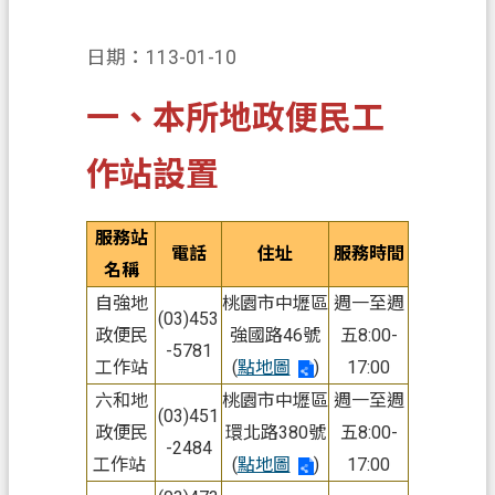
業
務
日期：113-01-10
便
一、本所地政便民工
民
服
作站設置
務
檔
服務站
案
電話
住址
服務時間
名稱
應
自強地
桃園市中壢區
週一至週
用
(03)453
政便民
強國路46號
五8:00-
-5781
防
工作站
(
點地圖
)
17:00
詐
六和地
桃園市中壢區
週一至週
專
(03)451
政便民
環北路380號
五8:00-
區
-2484
工作站
(
點地圖
)
17:00
政