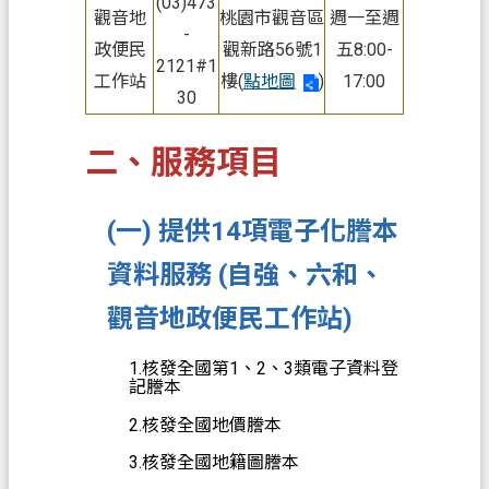
(03)473
府
觀音地
桃園市觀音區
週一至週
-
資
政便民
觀新路56號1
五8:00-
2121#1
訊
工作站
樓(
點地圖
)
17:00
公
30
開
二、服務項目
聯
絡
我
(一) 提供14項電子化謄本
們
資料服務 (自強、六和、
回
觀音地政便民工作站)
首
頁
1.核發全國第1、2、3類電子資料登
記謄本
網
2.核發全國地價謄本
站
導
3.核發全國地籍圖謄本
覽