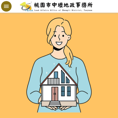
跳到主要內容區塊
地
政
局
桃
寶
網
進
階
搜
尋
桃
園
市