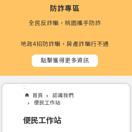
政
防詐專區
府
所
全民反詐騙，桃園攜手防詐
屬
機
關
地政4招防詐騙，房產詐騙行不通
訊
點擊獲得更多資訊
息
:::
公
告
:::
認
首頁
認識我們
識
便民工作站
我
們
便民工作站
辦
理