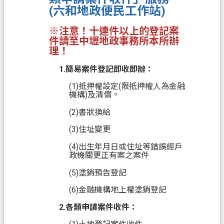
(六和地政便民工作站)
政
策
※注意！十連件以上的登記案
件請至中壢地政事務所本所辦
政
理！
府
網
1.簡易案件登記即收即辦：
站
(1)抵押權設定(限抵押權人為金融
資
機構)及清償。
料
(2)書狀換給
開
(3)住址變更
放
宣
(4)出生年月日或住址等錯誤經戶
告
政機關更正有案之案件
(5)塗銷預告登記
(6)金融機構地上權塗銷登記
2.各類申請案件收件：