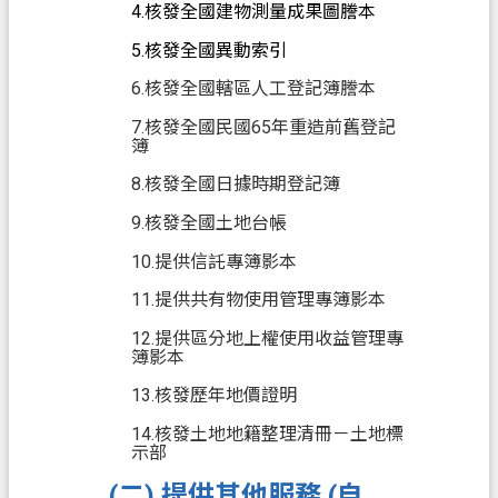
4.核發全國建物測量成果圖謄本
市
5.核發全國異動索引
政
6.核發全國轄區人工登記簿謄本
信
7.核發全國民國65年重造前舊登記
箱
簿
常
8.核發全國日據時期登記簿
見
9.核發全國土地台帳
問
答
10.提供信託專簿影本
11.提供共有物使用管理專簿影本
地
政
12.提供區分地上權使用收益管理專
簿影本
局
13.核發歷年地價證明
桃
14.核發土地地籍整理清冊－土地標
園
示部
市
(二) 提供其他服務 (自
政