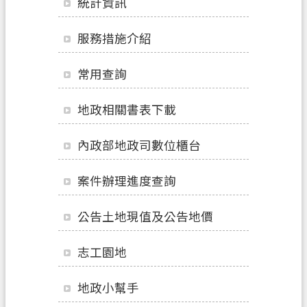
統計資訊
業
務
服務措施介紹
便
常用查詢
民
服
務
地政相關書表下載
檔
內政部地政司數位櫃台
案
應
案件辦理進度查詢
用
公告土地現值及公告地價
防
詐
志工園地
專
區
地政小幫手
政