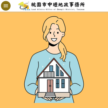
跳到主要內容區塊
地
政
局
桃
寶
網
進
階
搜
尋
桃
園
市