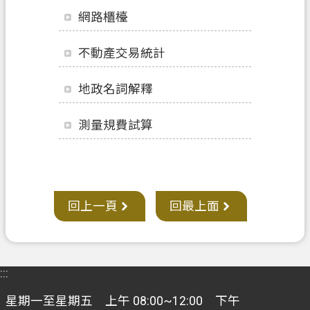
府
網路櫃檯
資
訊
不動產交易統計
公
開
地政名詞解釋
聯
絡
測量規費試算
我
們
回
回上一頁
回最上面
首
頁
網
:::
站
導
星期一至星期五 上午 08:00~12:00 下午
覽