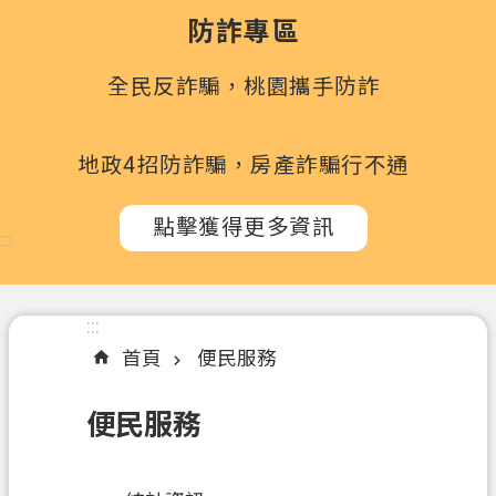
政
防詐專區
府
所
全民反詐騙，桃園攜手防詐
屬
機
關
地政4招防詐騙，房產詐騙行不通
訊
點擊獲得更多資訊
息
:::
公
告
:::
認
首頁
便民服務
識
我
們
便民服務
辦
理