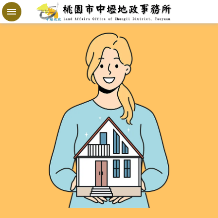
跳到主要內容區塊
地
政
局
桃
寶
網
進
階
搜
尋
桃
園
市