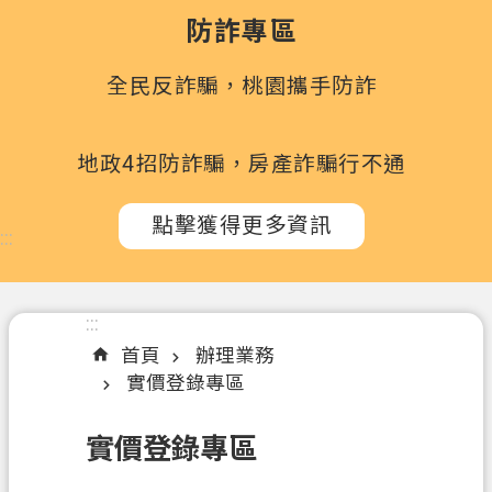
政
防詐專區
府
所
全民反詐騙，桃園攜手防詐
屬
機
關
地政4招防詐騙，房產詐騙行不通
訊
點擊獲得更多資訊
息
:::
公
告
:::
認
首頁
辦理業務
識
實價登錄專區
我
們
實價登錄專區
辦
理