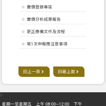
業
實價登錄專區
務
實價分析成果報告
便
民
更正應備文件及流程
服
務
第1次申報應注意事項
檔
案
應
用
回上一頁
回最上面
防
詐
專
區
:::
政
星期一至星期五 上午 08:00~12:00 下午