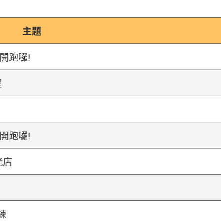
主題
開跑囉!
程
開跑囉!
老店
練