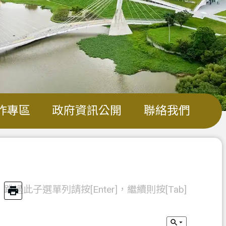
詐專區
政府資訊公開
聯絡我們
跳過此子選單列請按[Enter]，繼續則按[Tab]