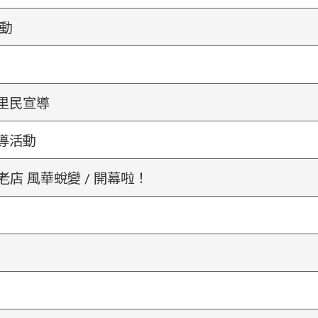
活動
齡里民宣導
導活動
老店 風華蛻變 / 開幕啦！