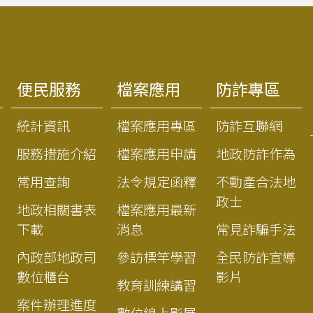
便民服務
檔案應用
防詐專區
統計資訊
檔案應用專區
防詐互聯網
服務措施介紹
檔案應用申請
地政防詐作為
常用查詢
法令規定函釋
不動產合法地
政士
地政相關書表
檔案應用最新
下載
消息
常見詐騙手法
內政部地政司
參訪標竿學習
全民防詐宣導
數位櫃台
影片
教育訓練講習
案件辦理進度