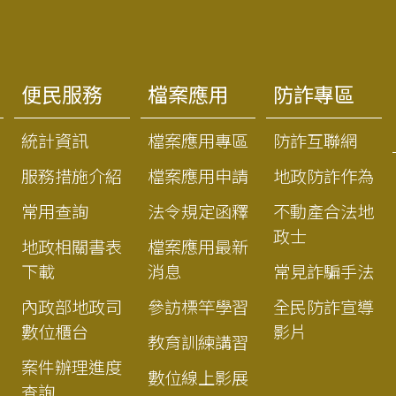
便民服務
檔案應用
防詐專區
統計資訊
檔案應用專區
防詐互聯網
服務措施介紹
檔案應用申請
地政防詐作為
常用查詢
法令規定函釋
不動產合法地
政士
地政相關書表
檔案應用最新
下載
消息
常見詐騙手法
內政部地政司
參訪標竿學習
全民防詐宣導
數位櫃台
影片
教育訓練講習
案件辦理進度
數位線上影展
查詢