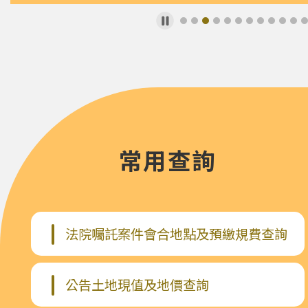
65歲以上及行動不便長者，換居電梯社宅更安心
水資源有限，請節約用水
「賄選檢舉專線0800-024-099#4」
常用查詢
「檢舉保密不外流，千萬獎金即到手」
法院囑託案件會合地點及預繳規費查詢
公告土地現值及地價查詢