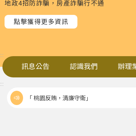
地政4招防詐騙，房產詐騙行不通
點擊獲得更多資訊
:::
訊息公告
認識我們
辦理
:::
「 桃園反賄，清廉守衛」
全國首創0-6歲兒童安全座椅交通服務，1