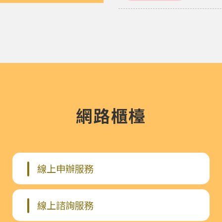
！詳洽住宅發展處(03)332-4700轉7。
網路櫃檯
線上申辦服務
線上諮詢服務