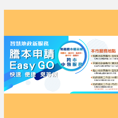
好孕專車115年2月1日起可於市民卡AP
復興區好孕專車開放婦幼醫療用途都可搭乘，
好孕專車「一生好運卡」享婦幼友善商家專
好孕專車延長補助效期至產後1年，不限產
好孕專車每次懷孕補助9,000元，桃園育