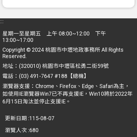
府
E
:::
n
g
星期一至星期五 上午 08:00~12:00 下午
l
13:00~17:00
i
s
Copyright © 2024 桃園市中壢地政事務所 All Rights
h
Reserved.
地址：(320010) 桃園市中壢區松勇二街59號
隱
電話：(03) 491-7647 #188【總機】
私
權
瀏覽器支援：Chrome、Firefox、Edge、Safari為主，
政
如使用IE瀏覽器Win7已不再支援IE，Win10將於2022年
策
6月15日淘汰並停止支援IE。
網
更新日期
115-08-07
站
安
瀏覽人次
680
全