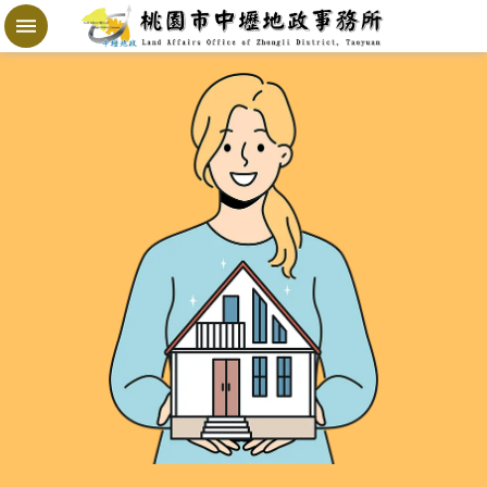
跳到主要內容區塊
地
政
局
桃
寶
網
進
階
搜
尋
桃
園
市