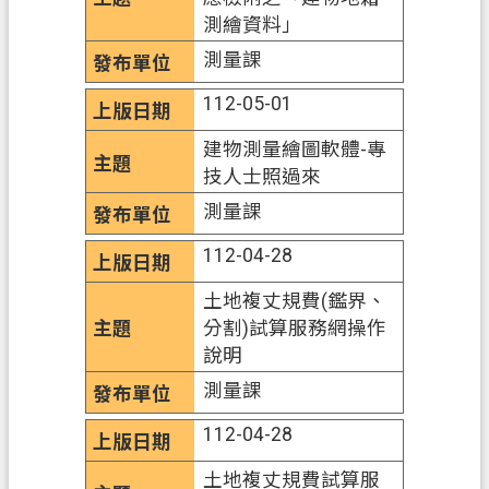
府
測繪資料」
資
測量課
訊
公
112-05-01
開
建物測量繪圖軟體-專
聯
技人士照過來
絡
測量課
我
們
112-04-28
土地複丈規費(鑑界、
回
分割)試算服務網操作
首
說明
頁
測量課
網
站
112-04-28
導
土地複丈規費試算服
覽