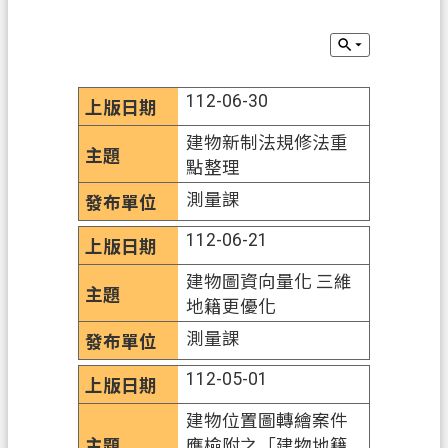
業
務
便
112-06-30
民
服
建物新制法規修法重
務
點整理
測量課
檔
案
112-06-21
應
用
建物圖資向量化 三維
地籍更優化
防
測量課
詐
專
112-05-01
區
建物位置圖轉繪案件
政
應檢附之「建物地籍