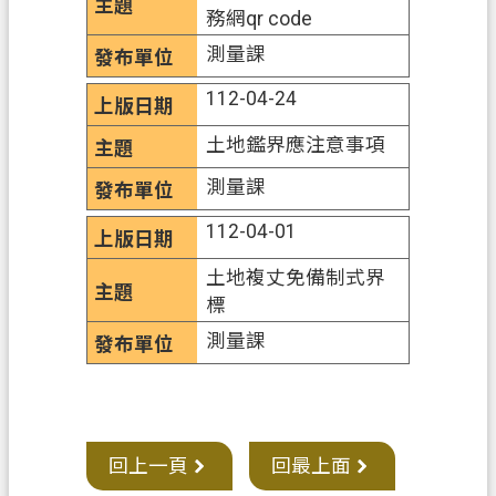
務網qr code
市
測量課
政
112-04-24
信
箱
土地鑑界應注意事項
常
測量課
見
問
112-04-01
答
土地複丈免備制式界
地
標
政
測量課
局
桃
園
市
回上一頁
回最上面
政