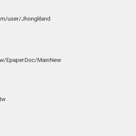
om/user/Jhongliland
ov.tw/EpaperDoc/MainNew
.tw