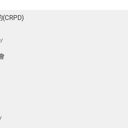
CRPD)
w/
會
/