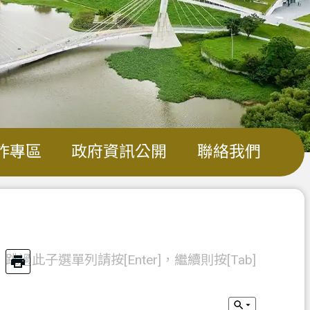
詐專區
政府資訊公開
聯絡我們
跳過此子選單列請按[Enter]，繼續則按[Tab]