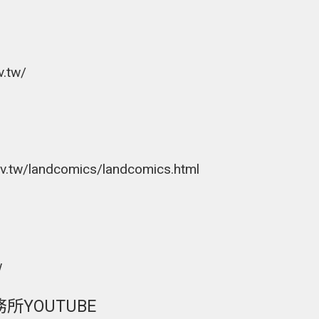
v.tw/
ov.tw/landcomics/landcomics.html
w
YOUTUBE