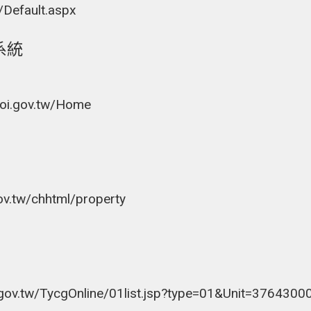
w/Default.aspx
系統
moi.gov.tw/Home
ov.tw/chhtml/property
cg.gov.tw/TycgOnline/01list.jsp?type=01&Unit=376