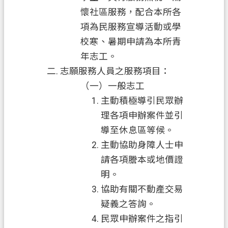
府
懷社區服務，配合本所各
資
項為民服務宣導活動或學
訊
校寒、暑期申請為本所青
公
年志工。
開
志願服務人員之服務項目：
聯
（一）一般志工
絡
主動積極導引民眾辦
我
理各項申辦案件並引
們
導至休息區等候。
回
主動協助身障人士申
首
請各項謄本或地價證
頁
明。
協助有關不動產交易
網
站
疑義之答詢。
導
民眾申辦案件之指引
覽