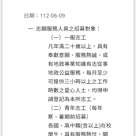
業
務
日期：112-06-09
便
志願服務人員之招募對象：
民
（一）一般志工
服
凡年滿二十歲以上，具有
務
奉獻意願、服務熱誠、或
檔
有地政專業知識有志從事
案
地政公益服務，每月至少
應
可提供三小時以上之工作
用
時數之愛心人士，均得申
防
請登記為本所志工。
詐
（二）青年志工（每年
專
寒、暑期前招募）
區
各國、高中職(含以上)在校
政
學生，具有服務熱忱，關