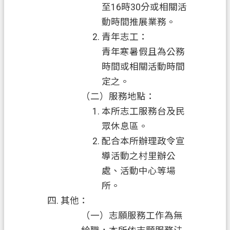
至16時30分或相關活
政
動時間推展業務。
策
青年志工：
政
青年寒暑假且為公務
府
時間或相關活動時間
網
定之。
站
資
（二）服務地點：
料
本所志工服務台及民
開
眾休息區。
放
配合本所辦理政令宣
宣
導活動之村里辦公
告
處、活動中心等場
所。
其他：
（一）志願服務工作為無