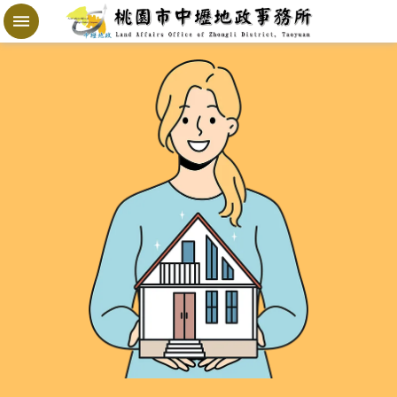
跳到主要內容區塊
地
政
局
桃
寶
網
進
階
搜
尋
桃
園
市