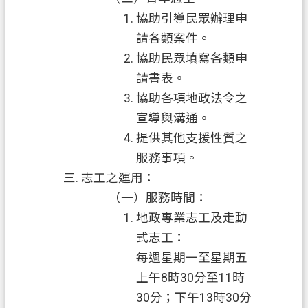
府
協助引導民眾辦理申
請各類案件。
E
n
協助民眾填寫各類申
g
請書表。
l
i
協助各項地政法令之
s
宣導與溝通。
h
提供其他支援性質之
隱
服務事項。
私
志工之運用：
權
（一）服務時間：
政
地政專業志工及走動
策
式志工：
網
每週星期一至星期五
站
上午8時30分至11時
安
30分；下午13時30分
全