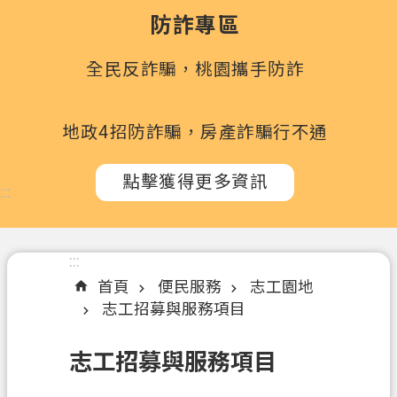
政
防詐專區
府
所
全民反詐騙，桃園攜手防詐
屬
機
關
地政4招防詐騙，房產詐騙行不通
訊
點擊獲得更多資訊
息
:::
公
告
:::
認
首頁
便民服務
志工園地
識
志工招募與服務項目
我
們
志工招募與服務項目
辦
理