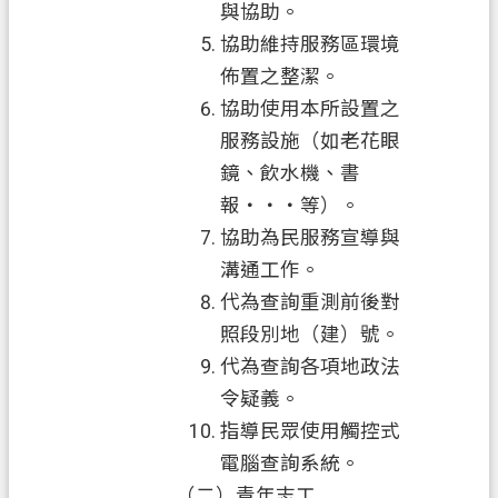
與協助。
協助維持服務區環境
市
政
佈置之整潔。
信
協助使用本所設置之
箱
服務設施（如老花眼
鏡、飲水機、書
常
見
報‧‧‧等）。
問
協助為民服務宣導與
答
溝通工作。
代為查詢重測前後對
地
政
照段別地（建）號。
局
代為查詢各項地政法
令疑義。
桃
指導民眾使用觸控式
園
電腦查詢系統。
市
政
（二）青年志工